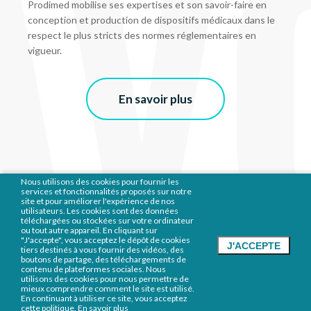
AV
Prodimed mobilise ses expertises et son savoir-faire en
conception et production de dispositifs médicaux dans le
respect le plus stricts des normes réglementaires en
vigueur.
En savoir plus
Nous utilisons des cookies pour fournir les
services et fonctionnalités proposés sur notre
site et pour améliorer l'expérience de nos
utilisateurs. Les cookies sont des données
téléchargées ou stockées sur votre ordinateur
Accueil
Qui sommes nous ?
Nos
ou tout autre appareil. En cliquant sur
produits
Vidéothèque
Contact
"J'accepte", vous acceptez le dépôt de cookies
J'ACCEPTE
tiers destinés à vous fournir des vidéos, des
Mentions légales
—
Politique de confidentialité
boutons de partage, des téléchargements de
contenu de plateformes sociales. Nous
utilisons des cookies pour nous permettre de
mieux comprendre comment le site est utilisé.
En continuant à utiliser ce site, vous acceptez
cette politique.
En savoir plus