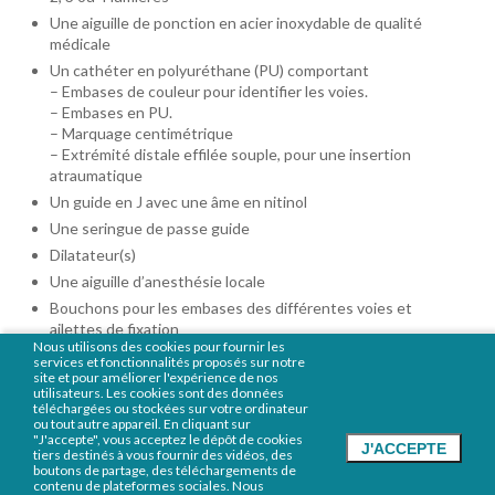
Une aiguille de ponction en acier inoxydable de qualité
médicale
Un cathéter en polyuréthane (PU) comportant
– Embases de couleur pour identifier les voies.
– Embases en PU.
– Marquage centimétrique
– Extrémité distale effilée souple, pour une insertion
atraumatique
Un guide en J avec une âme en nitinol
Une seringue de passe guide
Dilatateur(s)
Une aiguille d’anesthésie locale
Bouchons pour les embases des différentes voies et
ailettes de fixation
Nous utilisons des cookies pour fournir les
services et fonctionnalités proposés sur notre
site et pour améliorer l'expérience de nos
utilisateurs. Les cookies sont des données
téléchargées ou stockées sur votre ordinateur
ou tout autre appareil. En cliquant sur
"J'accepte", vous acceptez le dépôt de cookies
J'ACCEPTE
tiers destinés à vous fournir des vidéos, des
boutons de partage, des téléchargements de
Accueil
Qui sommes nous ?
Nos
contenu de plateformes sociales. Nous