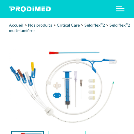
Accueil
>
Nos produits
>
Critical Care
>
Seldiflex
2
>
Seldiflex
2
®
®
multi-lumières