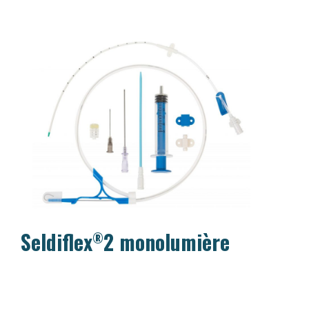
Seldiflex
2 monolumière
®